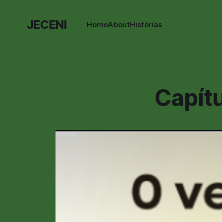
JECENI
Home
About
Histórias
Capít